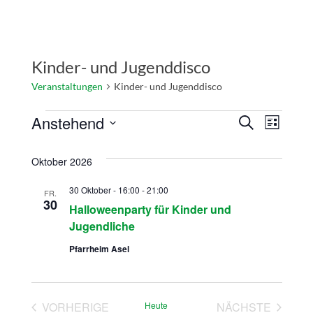
Kinder- und Jugenddisco
Veranstaltungen
Kinder- und Jugenddisco
Anstehend
Veranst
Vera
SUCHE
LISTE
Datum
Ansi
Suche
wählen.
Oktober 2026
Navi
und
30 Oktober - 16:00
-
21:00
FR.
30
Ansicht
Halloweenparty für Kinder und
Jugendliche
Navigat
Pfarrheim Asel
VORHERIGE
Heute
NÄCHSTE